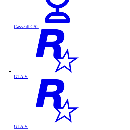
Casse di CS2
GTA V
GTA V