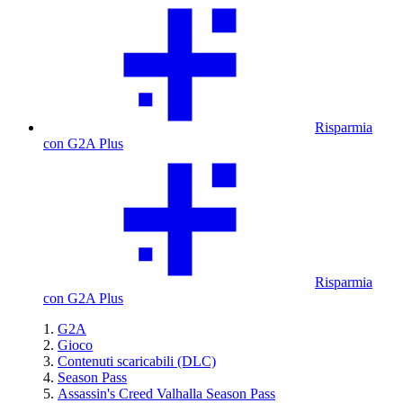
Risparmia
con G2A Plus
Risparmia
con G2A Plus
G2A
Gioco
Contenuti scaricabili (DLC)
Season Pass
Assassin's Creed Valhalla Season Pass