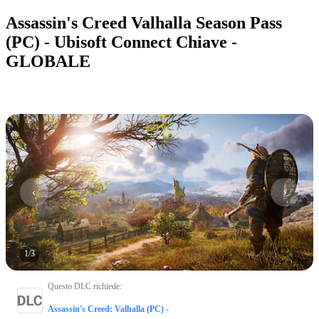
Assassin's Creed Valhalla Season Pass
(PC) - Ubisoft Connect Chiave -
GLOBALE
1
/
3
Questo DLC richiede
:
Assassin's Creed: Valhalla (PC) -