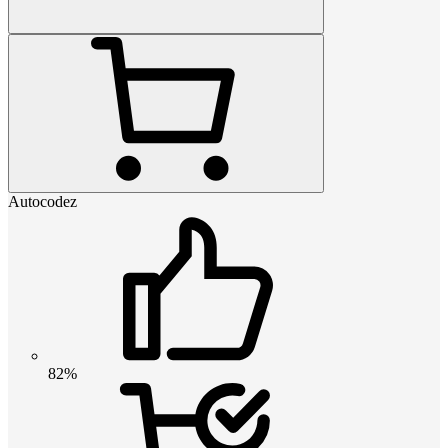
Autocodez
82%