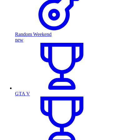
Random Weekend
new
GTA V