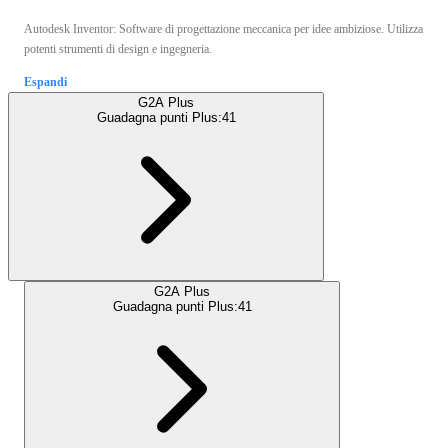
Autodesk Inventor: Software di progettazione meccanica per idee ambiziose. Utilizza
potenti strumenti di design e ingegneria.
Espandi
G2A Plus
Guadagna punti Plus:
41
G2A Plus
Guadagna punti Plus:
41