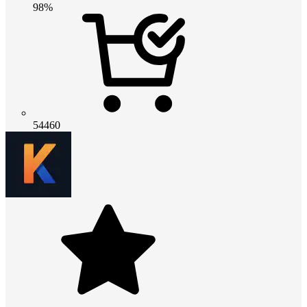
98%
54460