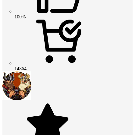
100%
14864