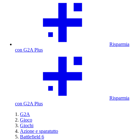
Risparmia
con G2A Plus
Risparmia
con G2A Plus
G2A
Gioco
Giochi
Azione e sparatutto
Battlefield 6