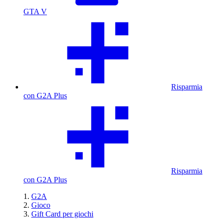
GTA V
Risparmia
con G2A Plus
Risparmia
con G2A Plus
G2A
Gioco
Gift Card per giochi