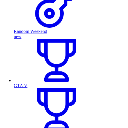
Random Weekend
new
GTA V