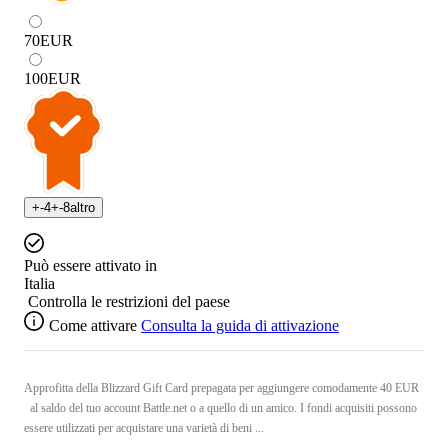
70
EUR
100
EUR
+
-4
+
-8
altro
Può essere attivato in
Italia
Controlla le restrizioni del paese
Come attivare
Consulta la guida di attivazione
Approfitta della Blizzard Gift Card prepagata per aggiungere comodamente 40 EUR
al saldo del tuo account Battle.net o a quello di un amico. I fondi acquisiti possono
essere utilizzati per acquistare una varietà di beni ...