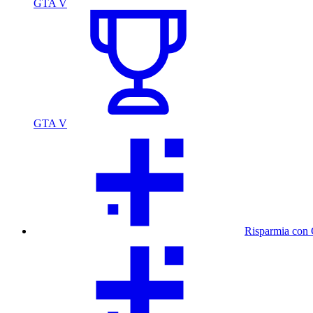
GTA V
GTA V
Risparmia con