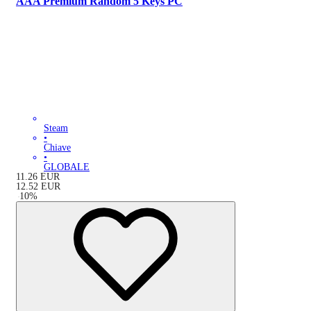
AAA Premium Random 5 Keys PC
Steam
•
Chiave
•
GLOBALE
11.26
EUR
12.52
EUR
-
10
%