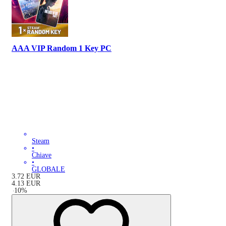
AAA VIP Random 1 Key PC
Steam
•
Chiave
•
GLOBALE
3.72
EUR
4.13
EUR
-
10
%