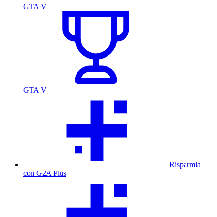
GTA V
GTA V
Risparmia
con G2A Plus