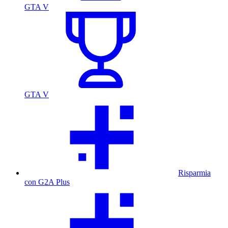
GTA V
GTA V
Risparmia
con G2A Plus