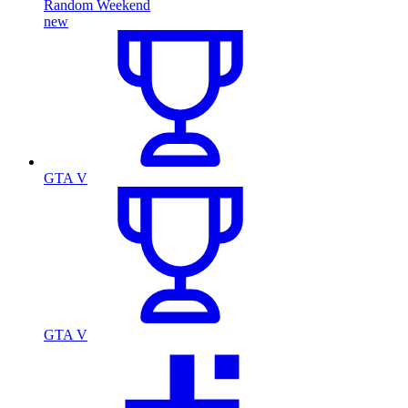
Random Weekend
new
GTA V
GTA V