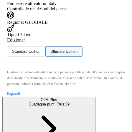
Può essere attivato in:
italy
Controlla le restrizioni del paese
Regione
:
GLOBALE
Tipo
:
Chiave
Edizione:
Standard Edition
Ultimate Edition
Control è un action-adventure in terza persona pubblicato da 505 Games e sviluppato
da Remedy Entertainment, lo studio dietro la serie cult di Max Payne. In Control, il
giocatore indossa i panni di Jesse Faden, che si ri ...
Espandi
G2A Plus
Guadagna punti Plus:
39