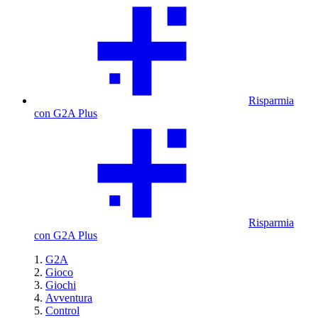
Risparmia
con G2A Plus
Risparmia
con G2A Plus
G2A
Gioco
Giochi
Avventura
Control