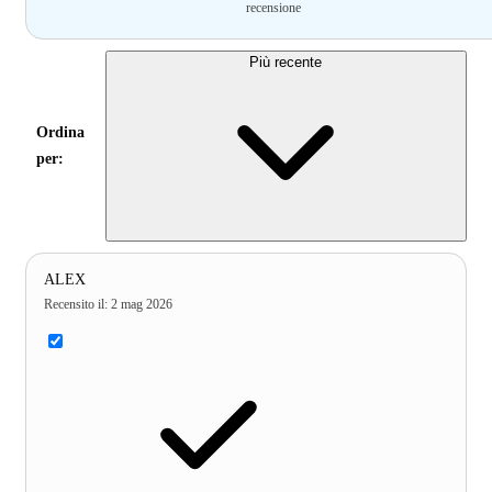
recensione
Più recente
Ordina
per:
ALEX
Recensito il
:
2 mag 2026