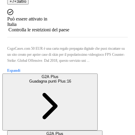
+
7
+
3
altro
Può essere attivato in
Italia
Controlla le restrizioni del paese
CsgoCases.com 50 EUR è una carta regalo prepagata digitale che puoi riscattare su
un sito creato per aprire case di skin per il popolarissimo videogioco FPS Counter-
Strike: Global Offensive. Dal 2018, questo servizio uni ...
Espandi
G2A Plus
Guadagna punti Plus:
16
G2A Plus