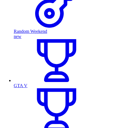
Random Weekend
new
GTA V