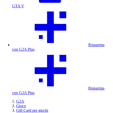
GTA V
Risparmia
con G2A Plus
Risparmia
con G2A Plus
G2A
Gioco
Gift Card per giochi