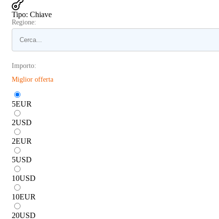
Tipo
:
Chiave
Regione:
Importo:
Miglior offerta
5
EUR
2
USD
2
EUR
5
USD
10
USD
10
EUR
20
USD