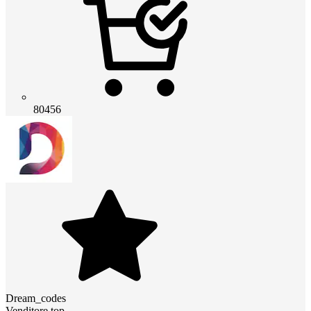
80456
Dream_codes
Venditore top