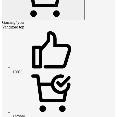
Gaming4you
Venditore top
100%
187660