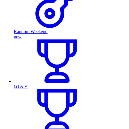
Random Weekend
new
GTA V