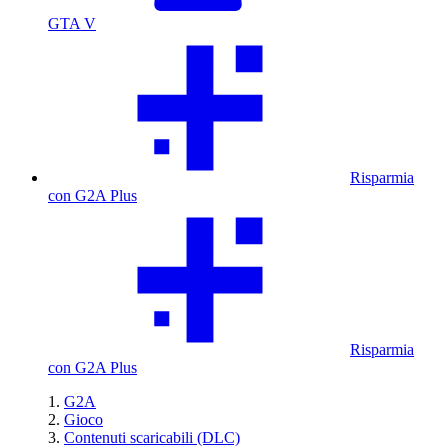
GTA V
Risparmia
con G2A Plus
Risparmia
con G2A Plus
G2A
Gioco
Contenuti scaricabili (DLC)