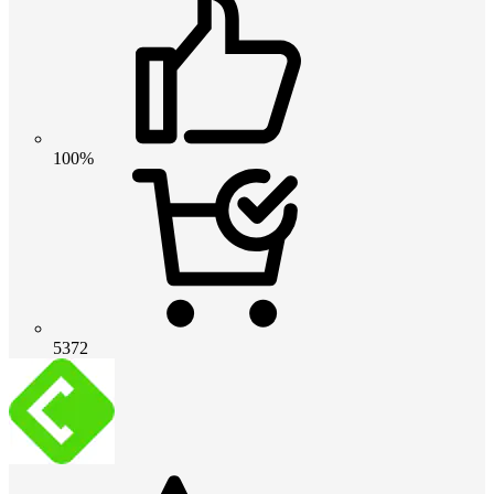
100%
5372