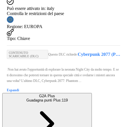
Può essere attivato in:
italy
Controlla le restrizioni del paese
Regione
:
EUROPA
Tipo
:
Chiave
CONTENUTO
Cyberpunk 2077 (PC) - GOG.COM Key - GLOBAL
Questo DLC richiede:
SCARICABILE (DLC)
Non hai avuto l'opportunità di esplorare la neonata Night City da molto tempo. E se
ti dicessimo che potresti tornare in questa speciale città e svelarne i misteri ancora
una volta? L'ultimo DLC, Cyberpunk 2077: Phantom ...
Espandi
G2A Plus
Guadagna punti Plus:
119