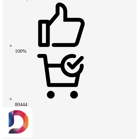
100%
80444