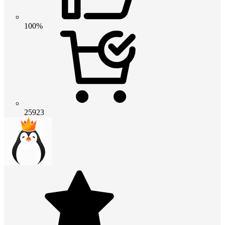
100%
25923