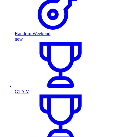
Random Weekend
new
GTA V