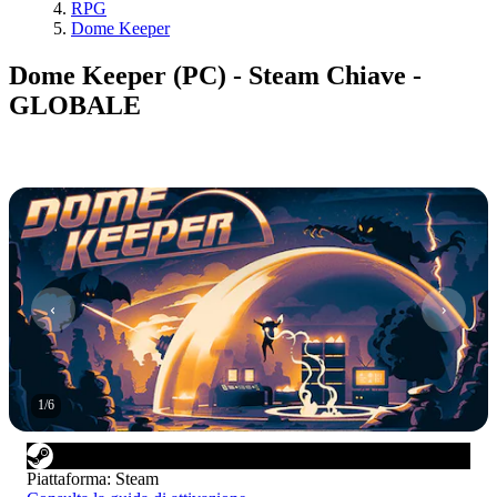
RPG
Dome Keeper
Dome Keeper (PC) - Steam Chiave -
GLOBALE
1
/
6
Piattaforma
:
Steam