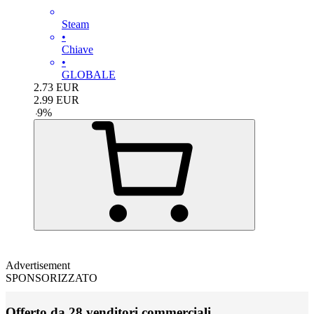
Steam
•
Chiave
•
GLOBALE
2.73
EUR
2.99
EUR
-
9
%
Advertisement
SPONSORIZZATO
Offerto da 28 venditori commerciali