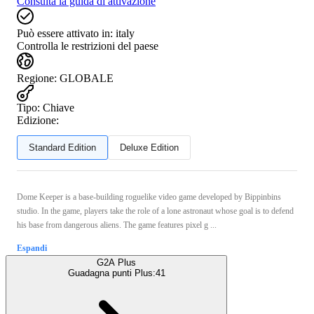
Consulta la guida di attivazione
Può essere attivato in:
italy
Controlla le restrizioni del paese
Regione
:
GLOBALE
Tipo
:
Chiave
Edizione:
Standard Edition
Deluxe Edition
Dome Keeper is a base-building roguelike video game developed by Bippinbins
studio. In the game, players take the role of a lone astronaut whose goal is to defend
his base from dangerous aliens. The game features pixel g ...
Espandi
G2A Plus
Guadagna punti Plus:
41