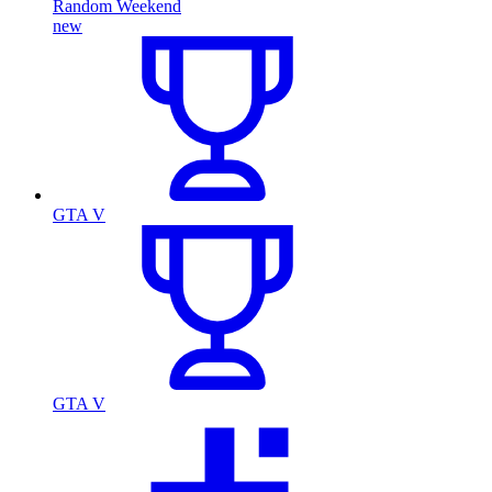
Random Weekend
new
GTA V
GTA V