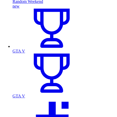
Random Weekend
new
GTA V
GTA V