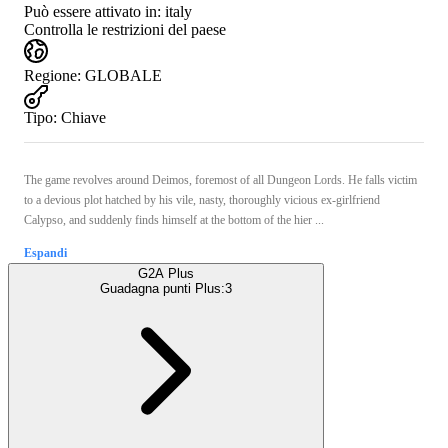
Può essere attivato in:
italy
Controlla le restrizioni del paese
Regione
:
GLOBALE
Tipo
:
Chiave
The game revolves around Deimos, foremost of all Dungeon Lords. He falls victim
to a devious plot hatched by his vile, nasty, thoroughly vicious ex-girlfriend
Calypso, and suddenly finds himself at the bottom of the hier ...
Espandi
G2A Plus
Guadagna punti Plus:
3