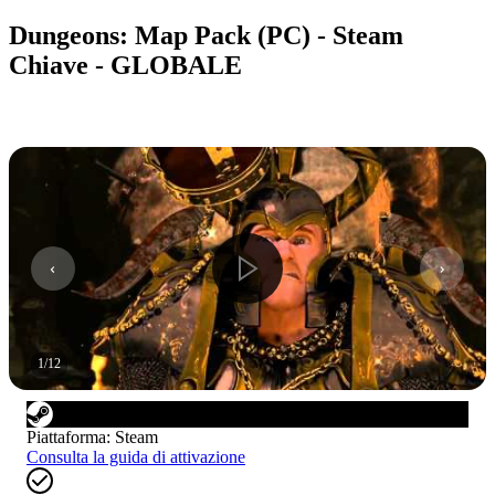
Dungeons: Map Pack (PC) - Steam
Chiave - GLOBALE
1
/
12
Piattaforma
:
Steam
Consulta la guida di attivazione