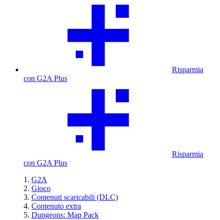
Risparmia
con G2A Plus
Risparmia
con G2A Plus
G2A
Gioco
Contenuti scaricabili (DLC)
Contenuto extra
Dungeons: Map Pack