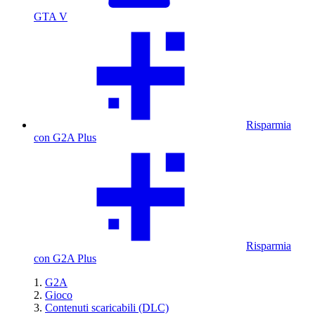
GTA V
Risparmia
con G2A Plus
Risparmia
con G2A Plus
G2A
Gioco
Contenuti scaricabili (DLC)