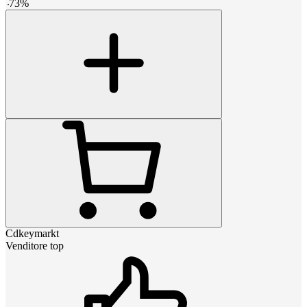
-
73
%
Cdkeymarkt
Venditore top