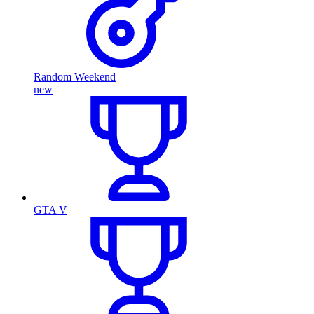
Random Weekend
new
GTA V