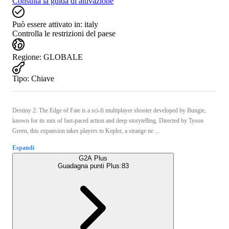
Consulta la guida di attivazione
Può essere attivato in:
italy
Controlla le restrizioni del paese
Regione
:
GLOBALE
Tipo
:
Chiave
Destiny 2: The Edge of Fate is a sci-fi multiplayer shooter developed by Bungie,
known for its mix of fast-paced action and deep storytelling. Directed by Tyson
Green, this expansion takes players to Kepler, a strange ne ...
Espandi
G2A Plus
Guadagna punti Plus:
83