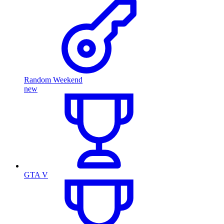
Random Weekend
new
GTA V