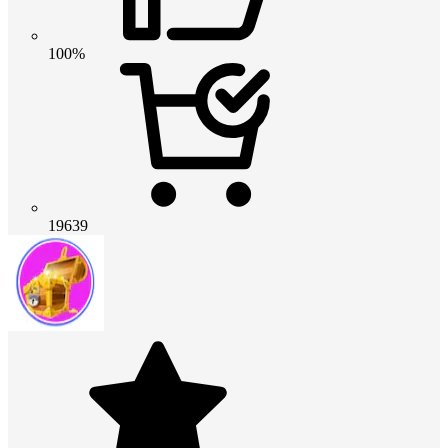
100%
19639