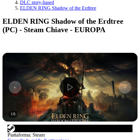
DLC story-based
ELDEN RING Shadow of the Erdtree
ELDEN RING Shadow of the Erdtree
(PC) - Steam Chiave - EUROPA
1
/
6
Piattaforma
:
Steam