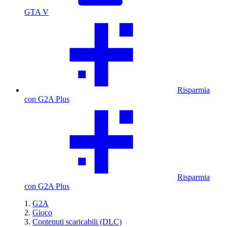
GTA V
Risparmia
con G2A Plus
Risparmia
con G2A Plus
G2A
Gioco
Contenuti scaricabili (DLC)