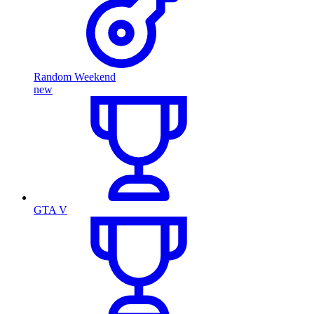
Random Weekend
new
GTA V