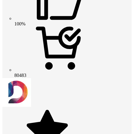
100%
80483