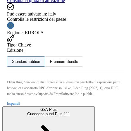
Consulta la guida di attivazione
Può essere attivato in:
italy
Controlla le restrizioni del paese
Regione
:
EUROPA
Tipo
:
Chiave
Edizione:
Standard Edition
Premium Bundle
Elden Ring: Shadow of the Erdtree è un nuovissimo pacchetto di espansione per il
best-seller e acclamato RPG d'azione soulslike, Elden Ring (2022). Questo DLC
molto atteso è stato sviluppato da FromSoftware Inc. e pubbli ...
Espandi
G2A Plus
Guadagna punti Plus:
111