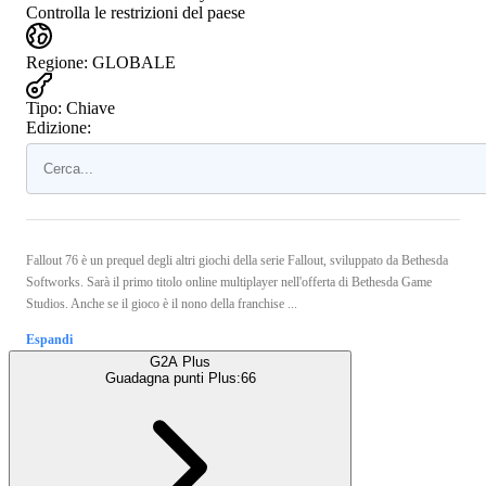
Controlla le restrizioni del paese
Regione
:
GLOBALE
Tipo
:
Chiave
Edizione:
Fallout 76 è un prequel degli altri giochi della serie Fallout, sviluppato da Bethesda
Softworks. Sarà il primo titolo online multiplayer nell'offerta di Bethesda Game
Studios. Anche se il gioco è il nono della franchise ...
Espandi
G2A Plus
Guadagna punti Plus:
66