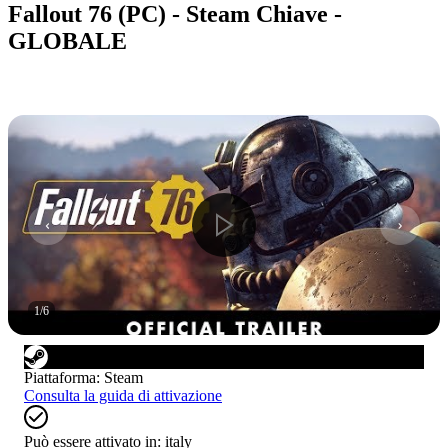
Fallout 76 (PC) - Steam Chiave -
GLOBALE
1
/
6
Piattaforma
:
Steam
Consulta la guida di attivazione
Può essere attivato in:
italy