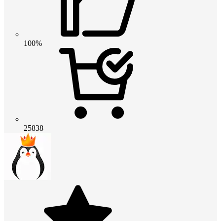
100%
25838