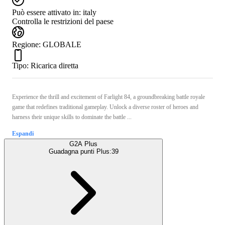
Può essere attivato in:
italy
Controlla le restrizioni del paese
Regione
:
GLOBALE
Tipo
:
Ricarica diretta
Experience the thrill and excitement of Farlight 84, a groundbreaking battle royale
game that redefines traditional gameplay. Unlock a diverse roster of heroes and
harness their unique skills to dominate the battle ...
Espandi
G2A Plus
Guadagna punti Plus:
39