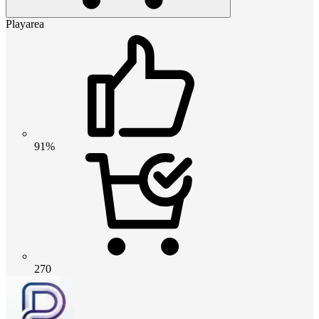
Playarea
91%
270