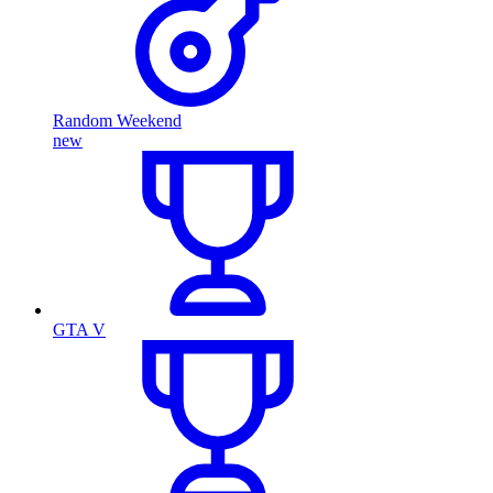
Random Weekend
new
GTA V