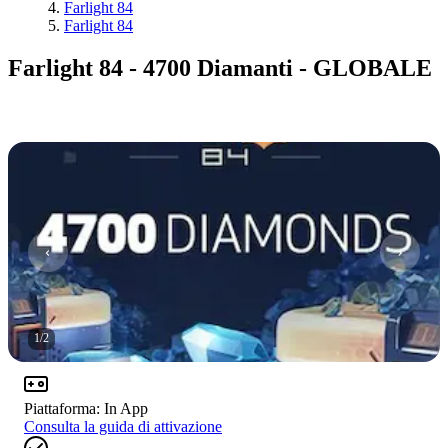
Farlight 84
Farlight 84
Farlight 84 - 4700 Diamanti - GLOBALE
1
/
2
Piattaforma
:
In App
Consulta la guida di attivazione