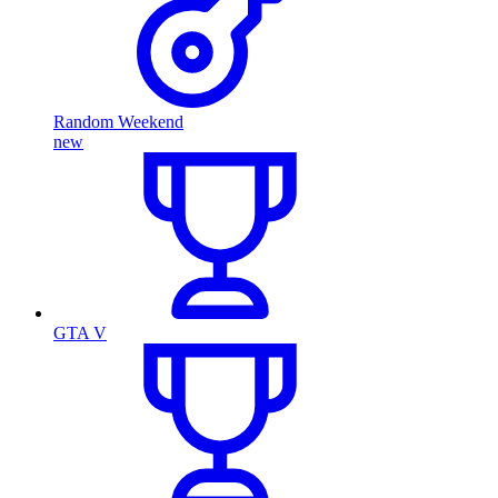
Random Weekend
new
GTA V