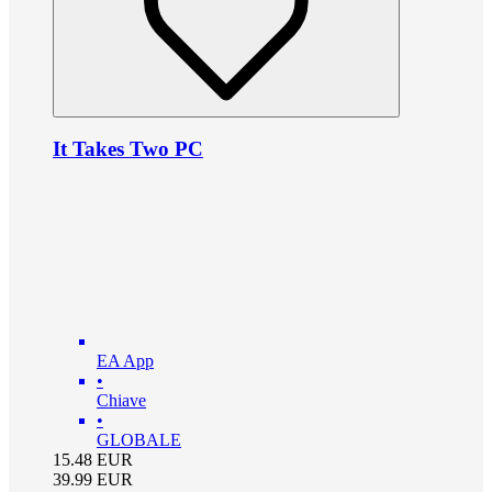
It Takes Two PC
EA App
•
Chiave
•
GLOBALE
15.48
EUR
39.99
EUR