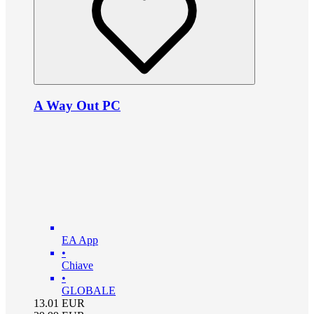
A Way Out PC
EA App
•
Chiave
•
GLOBALE
13.01
EUR