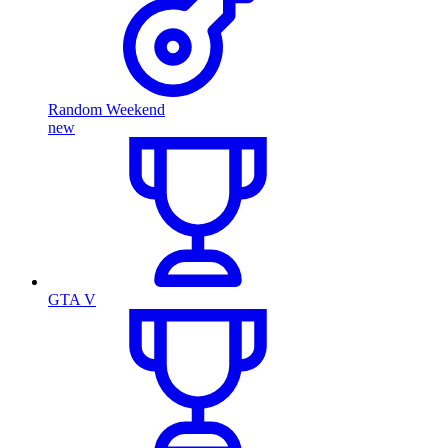
Random Weekend
new
GTA V