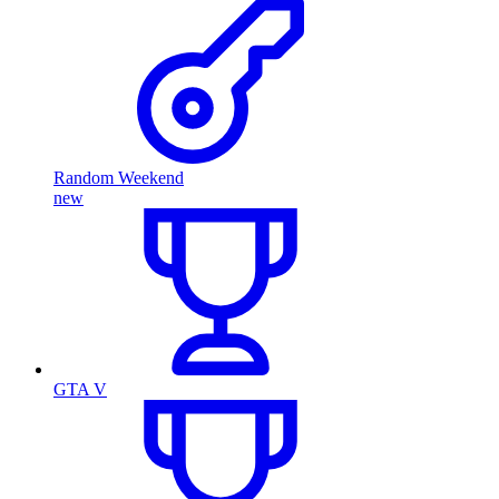
Random Weekend
new
GTA V