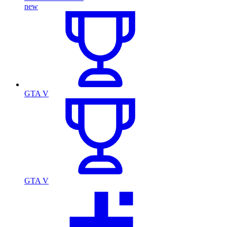
new
GTA V
GTA V