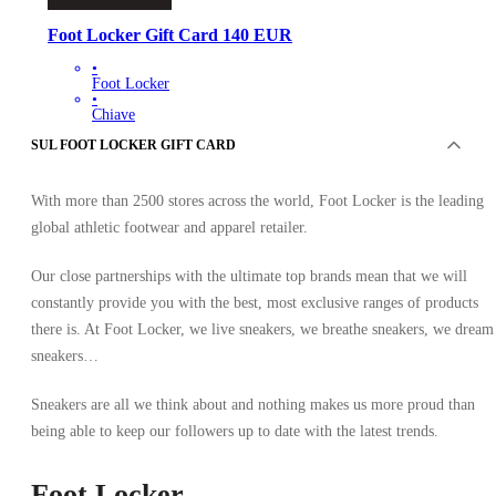
Foot Locker Gift Card 140 EUR
•
Foot Locker
•
Chiave
•
SUL FOOT LOCKER GIFT CARD
PAESI BASSI
146.34
EUR
With more than 2500 stores across the world, Foot Locker is the leading
global athletic footwear and apparel retailer.
Our close partnerships with the ultimate top brands mean that we will
constantly provide you with the best, most exclusive ranges of products
there is. At Foot Locker, we live sneakers, we breathe sneakers, we dream
sneakers…
Sneakers are all we think about and nothing makes us more proud than
being able to keep our followers up to date with the latest trends.
Foot Locker