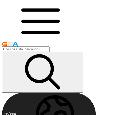
IT
EUR