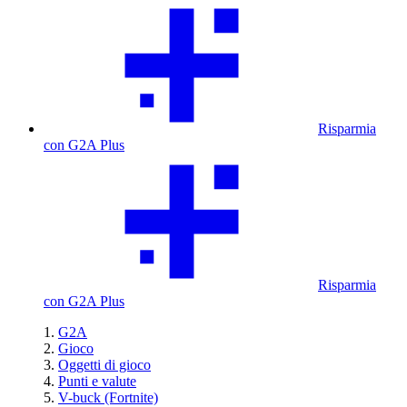
Risparmia
con G2A Plus
Risparmia
con G2A Plus
G2A
Gioco
Oggetti di gioco
Punti e valute
V-buck (Fortnite)