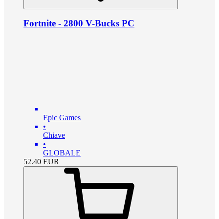
Fortnite - 2800 V-Bucks PC
Epic Games
•
Chiave
•
GLOBALE
52.40
EUR