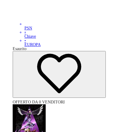
PSN
•
Chiave
•
EUROPA
Esaurito
OFFERTO DA 0 VENDITORI