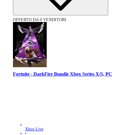
OFFERTO DA 0 VENDITORI
Fortnite - DarkFire Bundle Xbox Series X/S, PC
Xbox Live
•