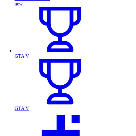
new
GTA V
GTA V