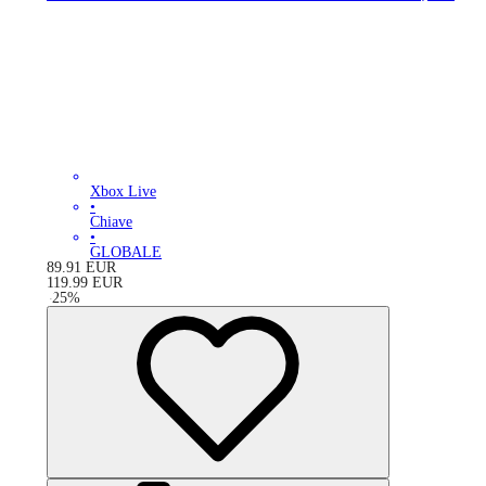
Xbox Live
•
Chiave
•
GLOBALE
89.91
EUR
119.99
EUR
-
25
%