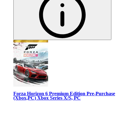
Forza Horizon 6 Premium Edition Pre-Purchase
(Xbox,PC) Xbox Series X/S, PC