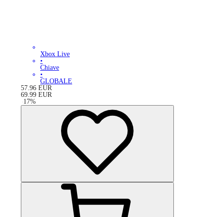
Xbox Live
•
Chiave
•
GLOBALE
57.96
EUR
69.99
EUR
-
17
%