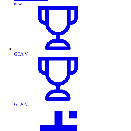
new
GTA V
GTA V