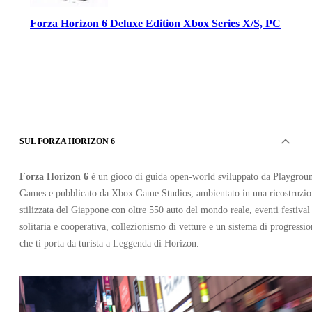
Forza Horizon 6 Deluxe Edition Xbox Series X/S, PC
SUL FORZA HORIZON 6
Xbox Live
•
Chiave
Forza Horizon 6
è un gioco di guida open‑world sviluppato da Playgrou
•
GLOBALE
Games e pubblicato da Xbox Game Studios, ambientato in una ricostruzio
72.81
EUR
99.99
EUR
stilizzata del Giappone con oltre 550 auto del mondo reale, eventi festival
-
27
%
solitaria e cooperativa, collezionismo di vetture e un sistema di progressio
che ti porta da turista a Leggenda di Horizon.