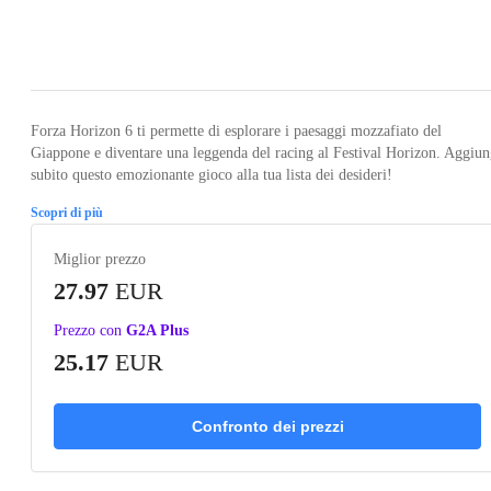
Loading...
Loading...
Loading...
Loading...
Loading
Forza Horizon 6 ti permette di esplorare i paesaggi mozzafiato del
Giappone e diventare una leggenda del racing al Festival Horizon. Aggiun
subito questo emozionante gioco alla tua lista dei desideri!
Scopri di più
Miglior prezzo
27.97
EUR
Prezzo con
G2A Plus
25.17
EUR
Confronto dei prezzi