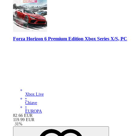
Forza Horizon 6 Premium Edition Xbox Series X/S, PC
Xbox Live
•
Chiave
•
EUROPA
82.66
EUR
119.99
EUR
-
31
%