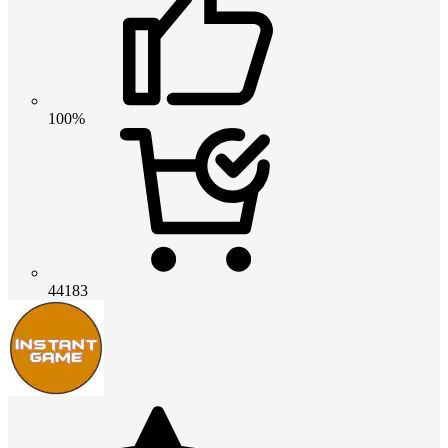
100%
44183