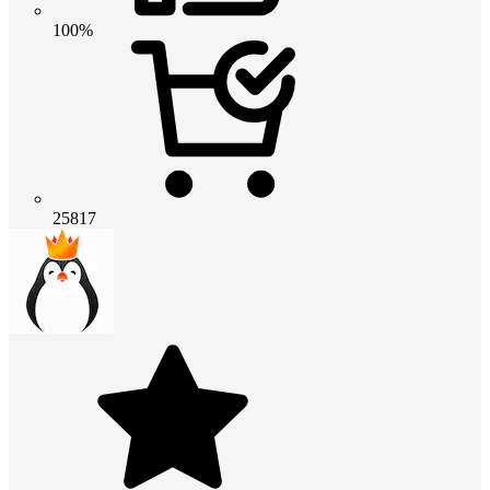
100%
25817