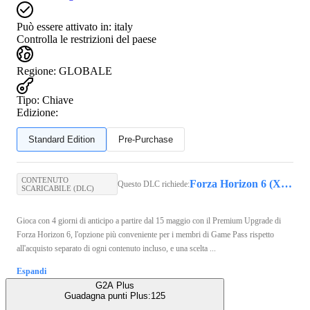
Può essere attivato in:
italy
Controlla le restrizioni del paese
Regione
:
GLOBALE
Tipo
:
Chiave
Edizione:
Standard Edition
Pre-Purchase
CONTENUTO
Forza Horizon 6 (Xbox Series X/S, PC) - Xbox Live Key - GLOBAL
Questo DLC richiede:
SCARICABILE (DLC)
Gioca con 4 giorni di anticipo a partire dal 15 maggio con il Premium Upgrade di
Forza Horizon 6, l'opzione più conveniente per i membri di Game Pass rispetto
all'acquisto separato di ogni contenuto incluso, e una scelta ...
Espandi
G2A Plus
Guadagna punti Plus:
125