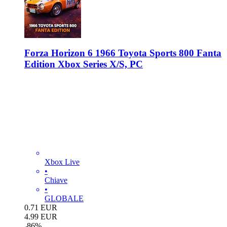
Forza Horizon 6 1966 Toyota Sports 800 Fanta
Edition Xbox Series X/S, PC
Xbox Live
•
Chiave
•
GLOBALE
0.71
EUR
4.99
EUR
-
86
%