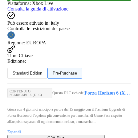
Piattaforma
:
Xbox Live
Consulta la guida di attivazione
Può essere attivato in:
italy
Controlla le restrizioni del paese
Regione
:
EUROPA
Tipo
:
Chiave
Edizione:
Standard Edition
Pre-Purchase
CONTENUTO
Forza Horizon 6 (Xbox Series X/S, PC) - Xbox Live Key - GLOBAL
Questo DLC richiede:
SCARICABILE (DLC)
Gioca con 4 giorni di anticipo a partire dal 15 maggio con il Premium Upgrade di
Forza Horizon 6, l'opzione più conveniente per i membri di Game Pass rispetto
all'acquisto separato di ogni contenuto incluso, e una scelta ...
Espandi