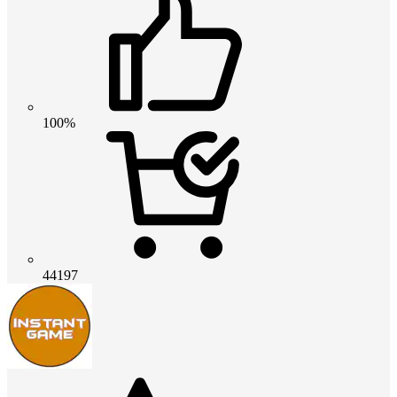
100%
44197