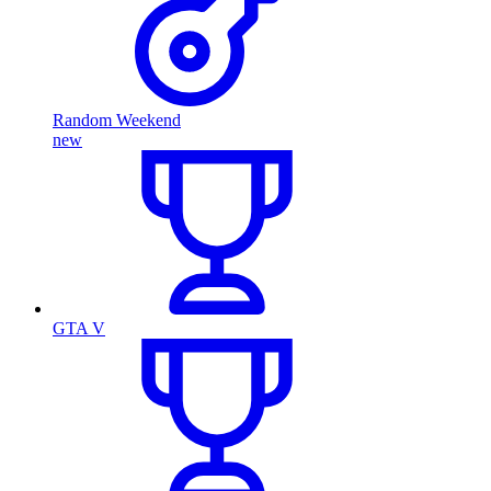
Random Weekend
new
GTA V