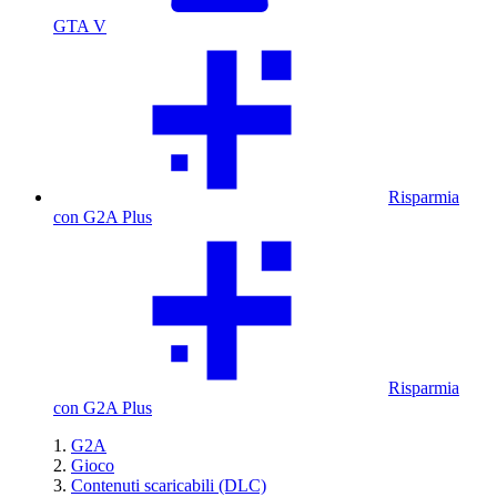
GTA V
Risparmia
con G2A Plus
Risparmia
con G2A Plus
G2A
Gioco
Contenuti scaricabili (DLC)