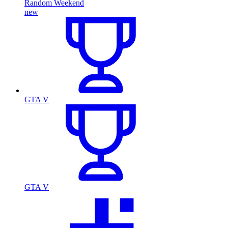
Random Weekend
new
GTA V
GTA V