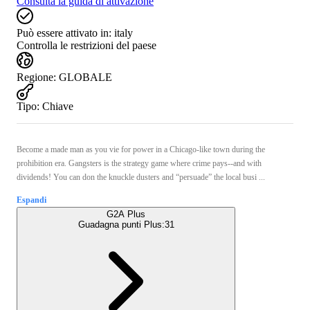
Consulta la guida di attivazione
Può essere attivato in:
italy
Controlla le restrizioni del paese
Regione
:
GLOBALE
Tipo
:
Chiave
Become a made man as you vie for power in a Chicago-like town during the
prohibition era. Gangsters is the strategy game where crime pays--and with
dividends! You can don the knuckle dusters and “persuade” the local busi ...
Espandi
G2A Plus
Guadagna punti Plus:
31