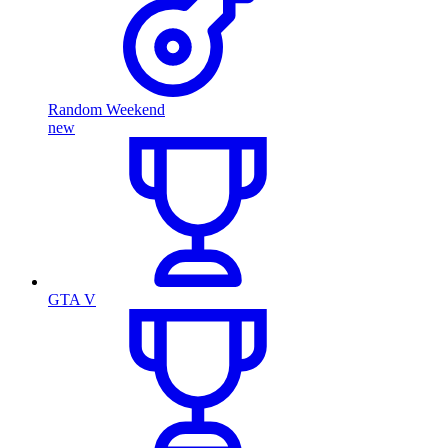
Random Weekend
new
GTA V