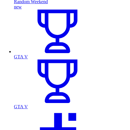
Random Weekend
new
GTA V
GTA V