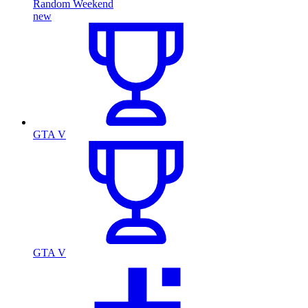
Random Weekend
new
GTA V
GTA V