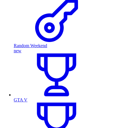
Random Weekend
new
GTA V