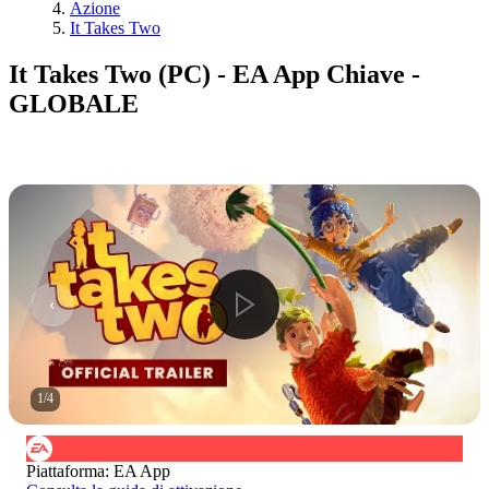
Azione
It Takes Two
It Takes Two (PC) - EA App Chiave -
GLOBALE
1
/
4
Piattaforma
:
EA App