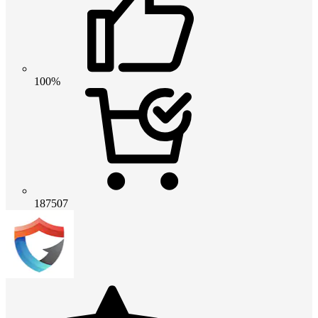
100%
187507