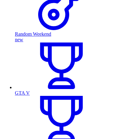
Random Weekend
new
GTA V