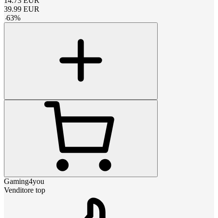
14.73
EUR
39.99
EUR
-
63
%
Gaming4you
Venditore top