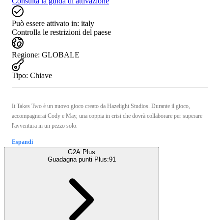
Consulta la guida di attivazione
Può essere attivato in:
italy
Controlla le restrizioni del paese
Regione
:
GLOBALE
Tipo
:
Chiave
It Takes Two è un nuovo gioco creato da Hazelight Studios. Durante il gioco,
accompagnerai Cody e May, una coppia in crisi che dovrà collaborare per superare
l'avventura in un pezzo solo.
Espandi
G2A Plus
Guadagna punti Plus:
91