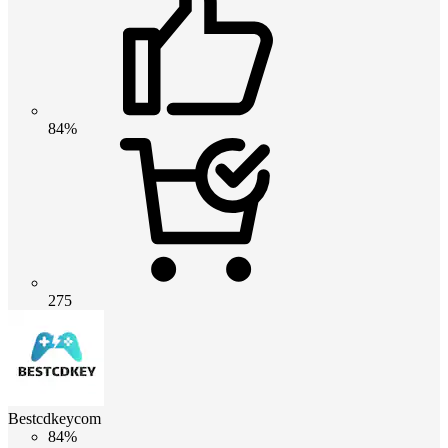
84%
275
Bestcdkeycom
84%