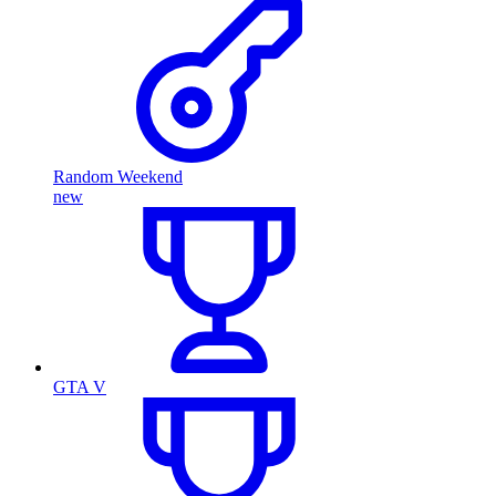
Random Weekend
new
GTA V