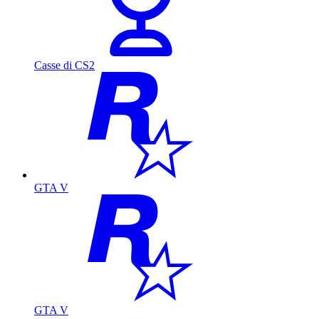
Casse di CS2
GTA V
GTA V