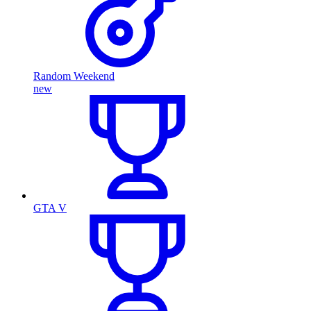
Random Weekend
new
GTA V