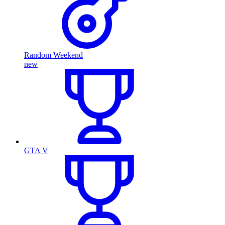
Random Weekend
new
GTA V