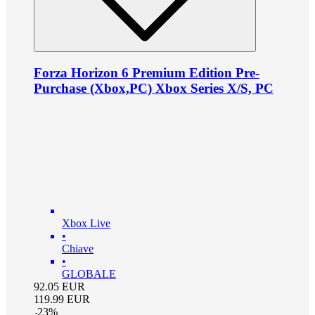
Forza Horizon 6 Premium Edition Pre-
Purchase (Xbox,PC) Xbox Series X/S, PC
Xbox Live
•
Chiave
•
GLOBALE
92.05
EUR
119.99
EUR
-
23
%