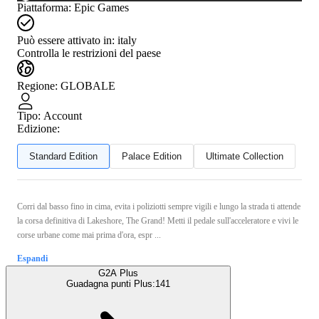
Piattaforma
:
Epic Games
Può essere attivato in:
italy
Controlla le restrizioni del paese
Regione
:
GLOBALE
Tipo
:
Account
Edizione:
Standard Edition
Palace Edition
Ultimate Collection
Corri dal basso fino in cima, evita i poliziotti sempre vigili e lungo la strada ti attende
la corsa definitiva di Lakeshore, The Grand! Metti il pedale sull'acceleratore e vivi le
corse urbane come mai prima d'ora, espr ...
Espandi
G2A Plus
Guadagna punti Plus:
141