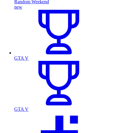
Random Weekend
new
GTA V
GTA V