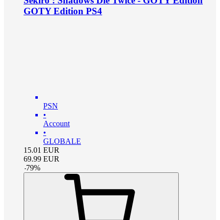
Sekiro : Shadows Die Twice - GOTY Edition
GOTY Edition PS4
PSN
•
Account
•
GLOBALE
15.01
EUR
69.99
EUR
-
79
%