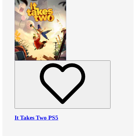
It Takes Two PS5