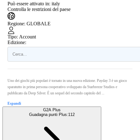
Può essere attivato in:
italy
Controlla le restrizioni del paese
Regione
:
GLOBALE
Tipo
:
Account
Edizione:
Uno dei giochi più popolari è tornato in una nuova edizione. Payday 3 è un gioco
sparatutto in prima persona cooperativo sviluppato da Starbreeze Studios e
pubblicato da Deep Silver. È un sequel del secondo capitolo del ...
Espandi
G2A Plus
Guadagna punti Plus:
112