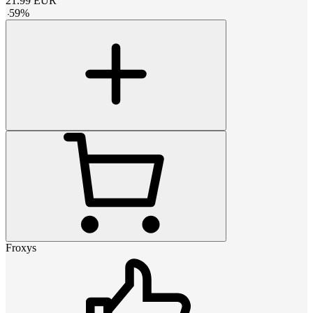
21.99
EUR
-
59
%
Froxys