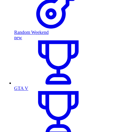
Random Weekend
new
GTA V