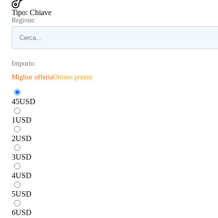
Tipo
:
Chiave
Regione:
Importo:
Miglior offerta
Ottimo prezzo
45
USD
1
USD
2
USD
3
USD
4
USD
5
USD
6
USD