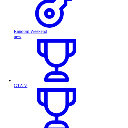
Random Weekend
new
GTA V