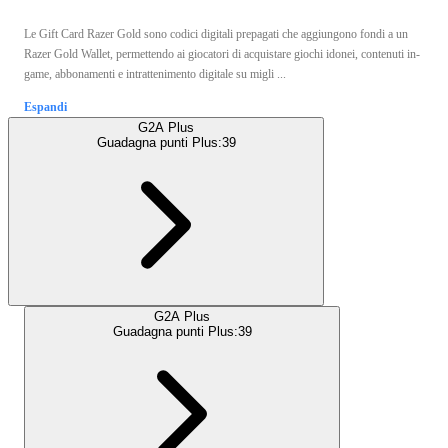
Le Gift Card Razer Gold sono codici digitali prepagati che aggiungono fondi a un
Razer Gold Wallet, permettendo ai giocatori di acquistare giochi idonei, contenuti in-
game, abbonamenti e intrattenimento digitale su migli ...
Espandi
G2A Plus
Guadagna punti Plus:
39
G2A Plus
Guadagna punti Plus:
39