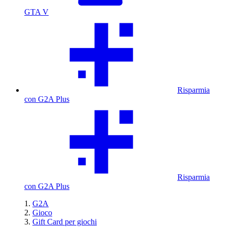
GTA V
Risparmia
con G2A Plus
Risparmia
con G2A Plus
G2A
Gioco
Gift Card per giochi