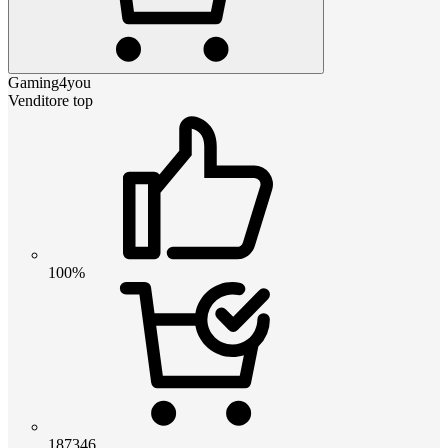
Gaming4you
Venditore top
100%
187346