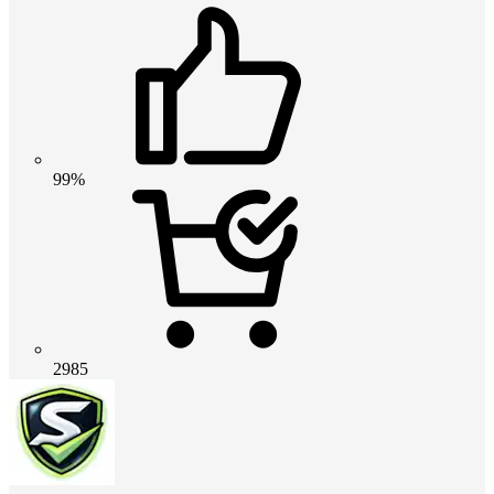
99%
2985