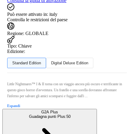
Consulta la guida di attivazione
Può essere attivato in:
italy
Controlla le restrizioni del paese
Regione
:
GLOBALE
Tipo
:
Chiave
Edizione:
Standard Edition
Digital Deluxe Edition
Little Nightmares™ I & II torna con un viaggio ancora più oscuro e terrificante in
questo gioco horror d'avventura. Un fratello e una sorella dovranno affrontare
l'inferno per salvare gli amici scomparsi e fuggire dall'i ...
Espandi
G2A Plus
Guadagna punti Plus:
50