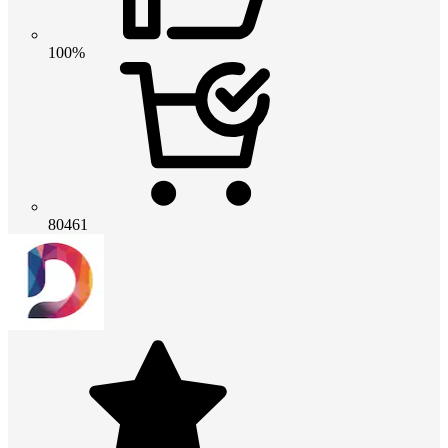
100%
80461