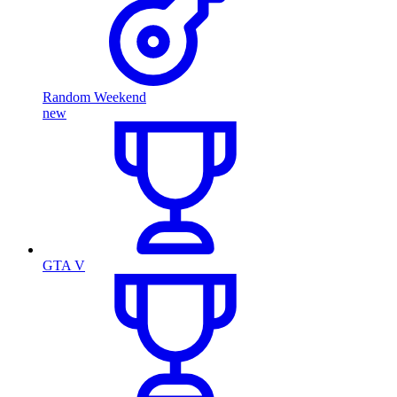
Random Weekend
new
GTA V