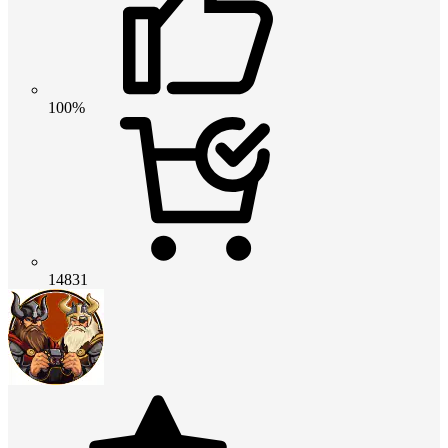
100%
14831