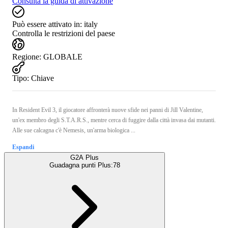
Consulta la guida di attivazione
Può essere attivato in:
italy
Controlla le restrizioni del paese
Regione
:
GLOBALE
Tipo
:
Chiave
In Resident Evil 3, il giocatore affronterà nuove sfide nei panni di Jill Valentine,
un'ex membro degli S.T.A.R.S., mentre cerca di fuggire dalla città invasa dai mutanti.
Alle sue calcagna c'è Nemesis, un'arma biologica ...
Espandi
G2A Plus
Guadagna punti Plus:
78