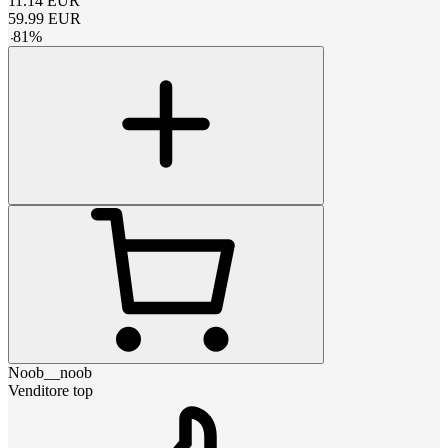
11.14
EUR
59.99
EUR
-
81
%
Noob__noob
Venditore top