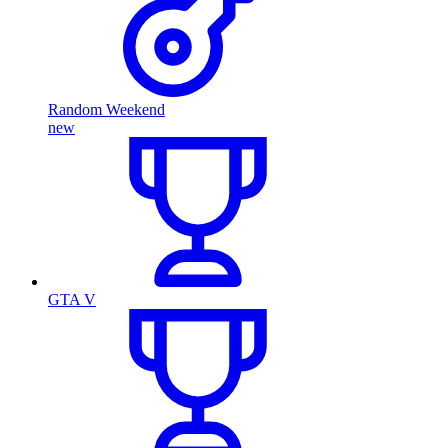
Random Weekend
new
GTA V