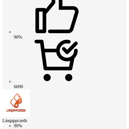
90%
6690
Linqappcards
90%