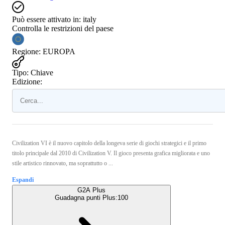
Può essere attivato in:
italy
Controlla le restrizioni del paese
Regione
:
EUROPA
Tipo
:
Chiave
Edizione:
Civilization VI è il nuovo capitolo della longeva serie di giochi strategici e il primo
titolo principale dal 2010 di Civilization V. Il gioco presenta grafica migliorata e uno
stile artistico rinnovato, ma soprattutto o ...
Espandi
G2A Plus
Guadagna punti Plus:
100