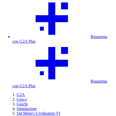
Risparmia
con G2A Plus
Risparmia
con G2A Plus
G2A
Gioco
Giochi
Simulazione
Sid Meier's Civilization VI