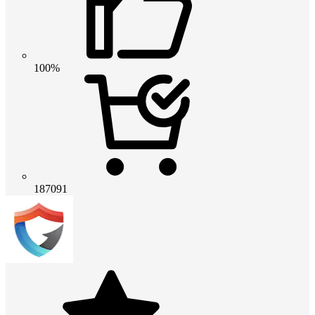
100%
187091