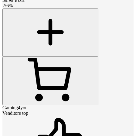
39.99
EUR
-
56
%
Gaming4you
Venditore top