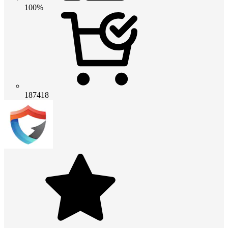
100%
187418