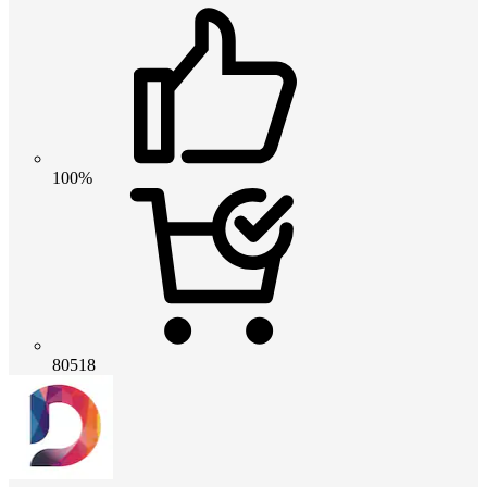
100%
80518