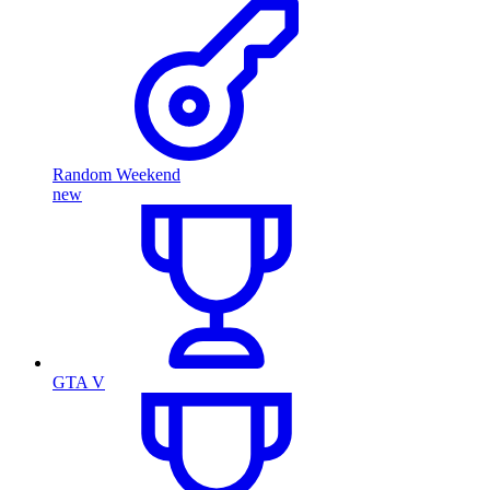
Random Weekend
new
GTA V