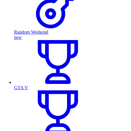
Random Weekend
new
GTA V