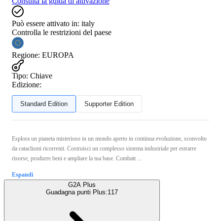
Consulta la guida di attivazione
Può essere attivato in:
italy
Controlla le restrizioni del paese
Regione
:
EUROPA
Tipo
:
Chiave
Edizione:
Standard Edition
Supporter Edition
Esplora un pianeta misterioso in un mondo aperto in continua evoluzione, sconvolto
da cataclismi ricorrenti. Costruisci un complesso sistema industriale per estrarre
risorse, produrre beni e ampliare la tua base. Combatt ...
Espandi
G2A Plus
Guadagna punti Plus:
117