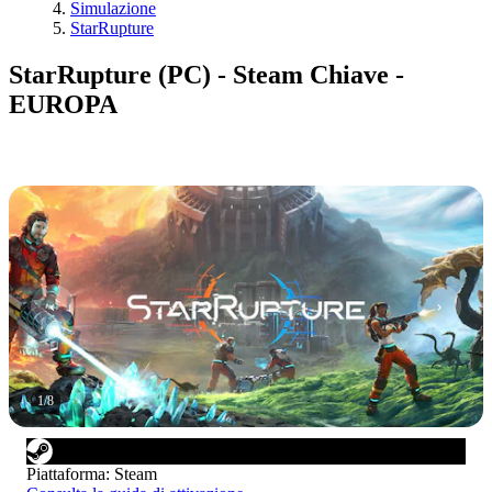
Simulazione
StarRupture
StarRupture (PC) - Steam Chiave -
EUROPA
1
/
8
Piattaforma
:
Steam