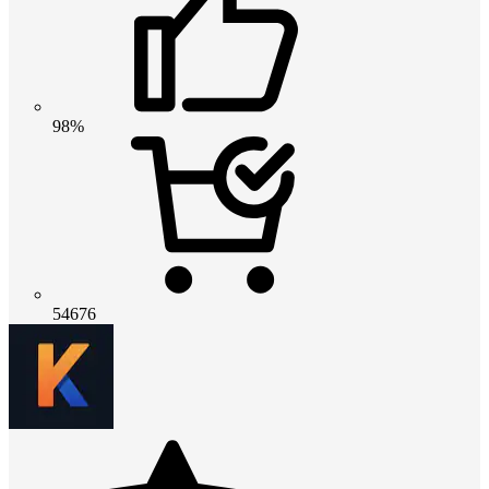
98%
54676